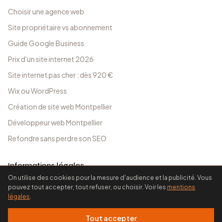
Choisir une agence web
Site propriétaire vs abonnement
Guide Google Business
Prix d'un site internet 2026
Site internet pas cher : dès 920 €
Wix ou WordPress
Création de site web Montpellier
Développeur web Montpellier
Refondre sans perdre son SEO
Informations légales
On utilise des cookies pour la mesure d'audience et la publicité. Vous
Mentions légales
pouvez tout accepter, tout refuser, ou choisir. Voir les
mentions
légales
.
CGV
Tout accepter