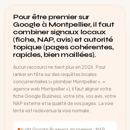
Pour être premier sur
Google à Montpellier, il faut
combiner signaux locaux
(fiche, NAP, avis) et autorité
topique (pages cohérentes,
rapides, bien maillées).
Aucun raccourci ne tient plus en 2026. Pour
ranker en tête sur des requêtes locales
concurrentielles (« plombier Montpellier », «
agence web Montpellier »), il faut aligner votre
fiche Google Business, votre site, vos avis, votre
NAP externe et la qualité de vos pages. La voie
lente est redevenue la voie normale.
Audit Google Business en premier : NAP,