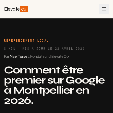
Elevate
Co
RÉFÉRENCEMENT LOCAL
8 MIN · MIS À JOUR LE 22 AVRIL 2026
Par
Mael Torset
,
Fondateur d'ElevateCo
Comment être
premier sur Google
à Montpellier en
2026.